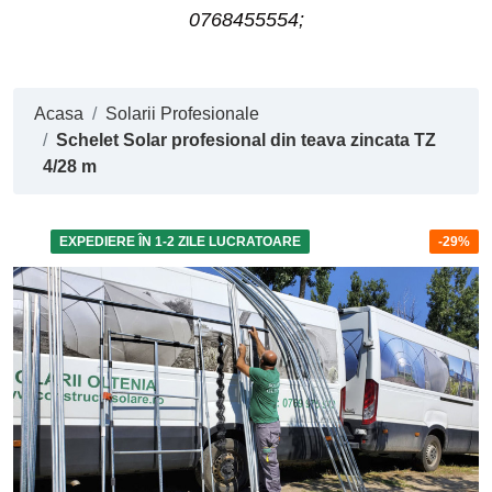
0768455554;
Acasa
Solarii Profesionale
Schelet Solar profesional din teava zincata TZ
4/28 m
EXPEDIERE ÎN 1-2 ZILE LUCRATOARE
-29%