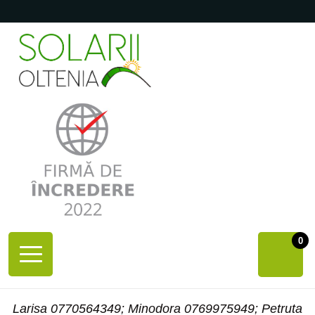
0
Larisa 0770564349; Minodora 0769975949; Petruta