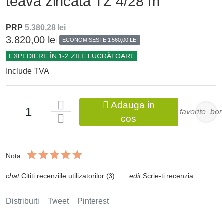
teava zincata TZ 4/28 m
PRP
5.380,28 lei
3.820,00 lei
ECONOMISESTE 1.560,00 LEI
EXPEDIERE ÎN 1-2 ZILE LUCRĂTOARE
Include TVA

Adauga in
favorite_bo
cos
Nota
Cititi recenziile utilizatorilor (3)
Scrie-ti recenzia
Distribuiti
Tweet
Pinterest