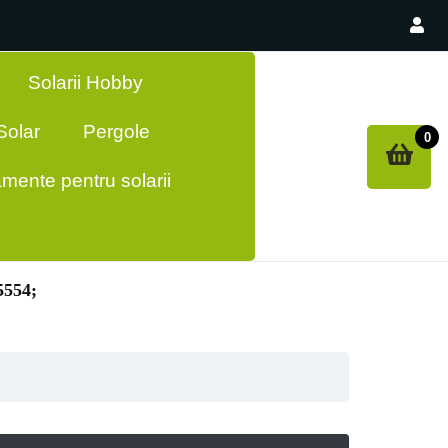
Solarii Hobby
olar
Pergole
0
mente pentru solarii
5554;