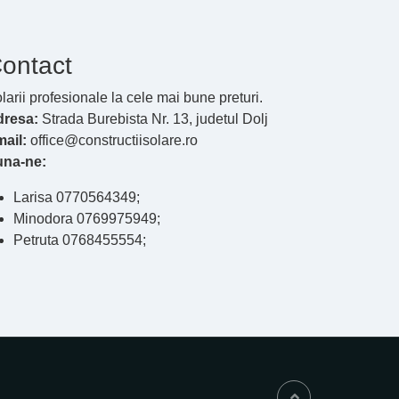
ontact
larii profesionale la cele mai bune preturi.
dresa:
Strada Burebista Nr. 13, judetul Dolj
ail:
office@constructiisolare.ro
una-ne:
Larisa 0770564349;
Minodora 0769975949;
Petruta 0768455554;