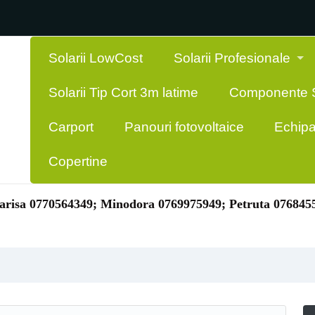
Solarii LowCost
Solarii Profesionale
Solarii Tip Cort 3m latime
Componente S
Carport
Panouri fotovoltaice
Echipa
Copertine
risa 0770564349; Minodora 0769975949; Petruta 076845