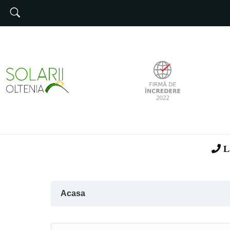
Solarii LowCost
Solarii Profesionale
Solarii Hobby
Solarii Tip Cort 3m latime
Componente Solar
La
Pergole
Carport
Acasa
Panouri fotovoltaice