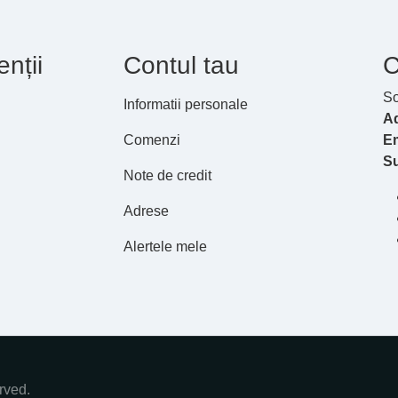
enții
Contul tau
C
So
Informatii personale
A
Comenzi
Em
S
Note de credit
Adrese
Alertele mele
rved.