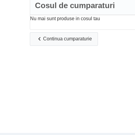
Cosul de cumparaturi
Echipamente pentru solarii
Nu mai sunt produse in cosul tau
Copertine
chevron_left
Continua cumparaturie