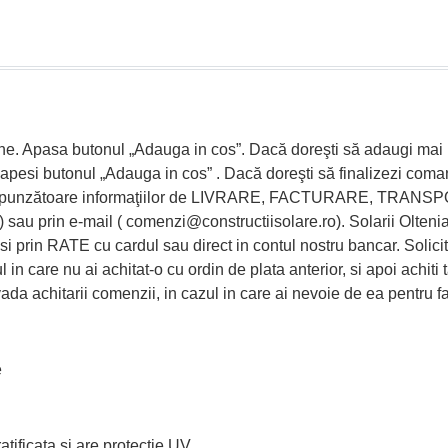
ne. Apasa butonul „Adauga in cos”. Dacă doreşti să adaugi mai 
 apesi butonul „Adauga in cos” . Dacă doreşti să finalizezi coman
respunzătoare informaţiilor de LIVRARE, FACTURARE, TRANSPOR
 prin e-mail ( comenzi@constructiisolare.ro). Solarii Oltenia p
 prin RATE cu cardul sau direct in contul nostru bancar. Solicit
l in care nu ai achitat-o cu ordin de plata anterior, si apoi achit
vada achitarii comenzii, in cazul in care ai nevoie de ea pentru 
e
atificata si are protectie UV.