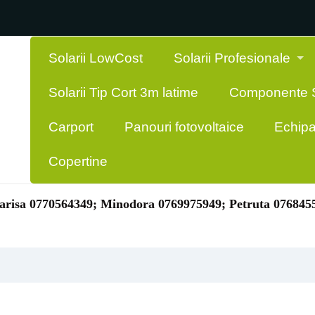
Solarii LowCost
Solarii Profesionale
Solarii Tip Cort 3m latime
Componente S
Carport
Panouri fotovoltaice
Echipa
Copertine
risa 0770564349; Minodora 0769975949; Petruta 076845