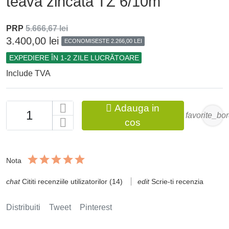
teava zincata TZ 6/10m
PRP
5.666,67 lei
3.400,00 lei
ECONOMISESTE 2.266,00 LEI
EXPEDIERE ÎN 1-2 ZILE LUCRĂTOARE
Include TVA

Adauga in
favorite_bo
cos
Nota
Cititi recenziile utilizatorilor (14)
Scrie-ti recenzia
Distribuiti
Tweet
Pinterest