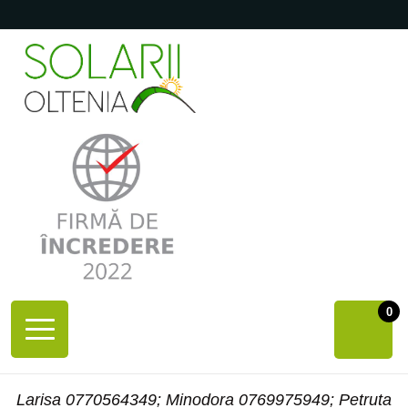
0
Larisa 0770564349; Minodora 0769975949; Petruta