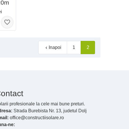
20m
ei
favorite_border
Inapoi
1
2

ontact
larii profesionale la cele mai bune preturi.
dresa:
Strada Burebista Nr. 13, judetul Dolj
ail:
office@constructiisolare.ro
una-ne: