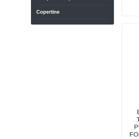
Copertine
P
FO