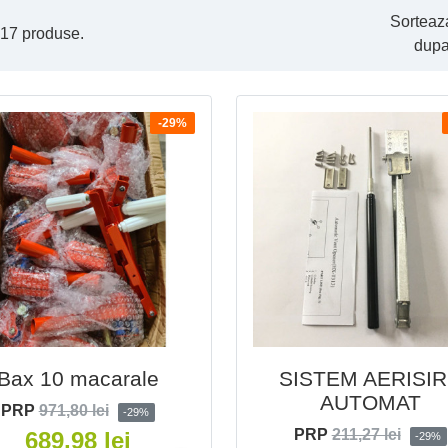
Sorteaz
 17 produse.
dupa
-29%
Bax 10 macarale
SISTEM AERISI
AUTOMAT
PRP
971,80 lei
-29%
PRP
211,27 lei
689,98 lei
-29%