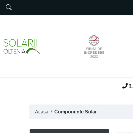
Solarii LowCost
Solarii Profesionale
Solarii Hobby
Solarii Tip Cort 3m latime
Componente Solar
La
Pergole
Carport
Acasa
Componente Solar
Panouri fotovoltaice