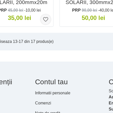
LARII, 200mmx20m
SOLARII, 300mmx
PRP
45,00 lei
-10,00 lei
PRP
90,00 lei
-40,00 l
35,00 lei
50,00 lei
favorite_border
iseaza 13-17 din 17 produs(e)
enții
Contul tau
C
So
Informatii personale
A
Comenzi
Em
S