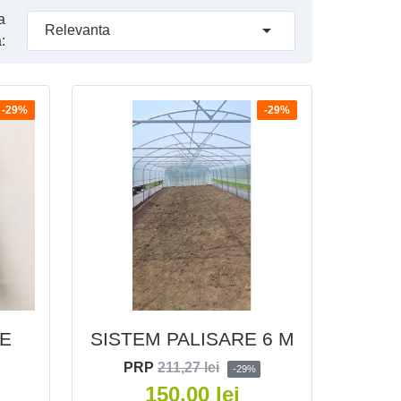
a

Relevanta
:
-29%
-29%
RE
SISTEM PALISARE 6 M
PRP
211,27 lei
-29%
150,00 lei