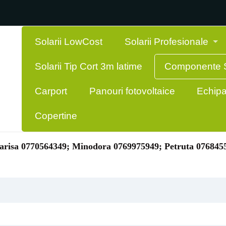
Solarii LowCost
Solarii Profesionale
Solarii Tip Cort 3m latime
Componente S
Carport
Panouri fotovoltaice
Echipa
Copertine
risa 0770564349; Minodora 0769975949; Petruta 076845
VIZUALIZARE RAPIDA
VIZUALIZARE RAPIDA

