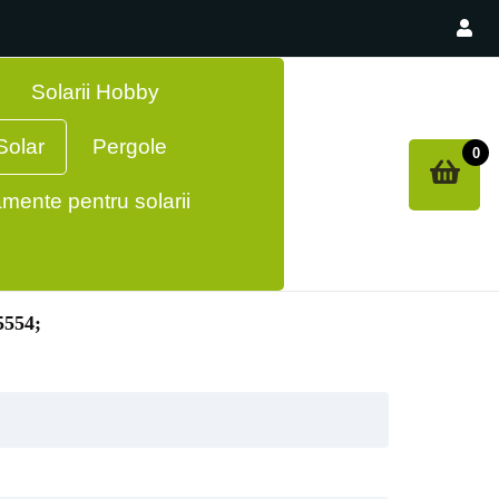
Solarii Hobby
olar
Pergole
0
mente pentru solarii
5554;